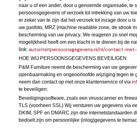
naar u of een ander, door u genoemde organisatie, te s
persoonsgegevens of verzoek tot intrekking van uw t
er zeker van te zijn dat het verzoek tot inzage door u 
uw pasfoto, MRZ (machine readable zone, de strook m
bescherming van uw privacy. We reageren zo snel moge
mogelijkheid heeft om een klacht in te dienen bij de n
autoriteitpersoonsgegevens.nl/nl/contact-met
link:
HOE WIJ PERSOONSGEGEVENS BEVEILIGEN
P&M Furniture neemt de bescherming van uw gegevens
openbaarmaking en ongeoorloofde wijziging tegen te gaa
in
neem dan contact op met onze klantenservice of via
te beveiligen:
Beveiligingssoftware, zoals een virusscanner en firewal
TLS (voorheen SSL) Wij versturen uw gegevens via een b
DKIM, SPF en DMARC zijn drie internetstandaarden die
bedoelt zijn om persoonlijke (inlog)gegevens te bemac