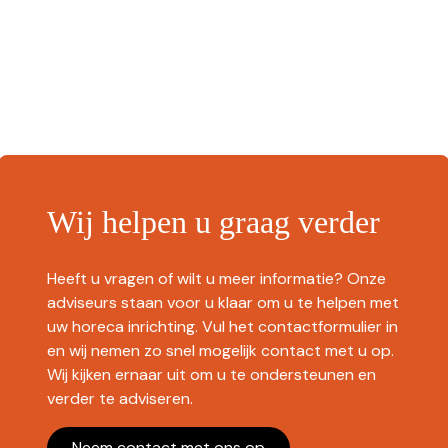
Wij helpen u graag verder
Heeft u vragen of wilt u meer informatie? Onze
adviseurs staan voor u klaar om u te helpen met
uw horeca inrichting. Vul het contactformulier in
en wij nemen zo snel mogelijk contact met u op.
Wij kijken ernaar uit om u te ondersteunen en
verder te adviseren.
Neem contact met ons op